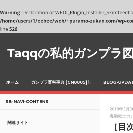
Warning
: Declaration of WPDI_Plugin_Installer_Skin::feedb
/home/users/1/eebee/web/~puramo-zukan.com/wp-conte
line
526
コ
ン
Taqqの私的ガンプラ
テ
ン
ツ
へ
ホーム
ガンプラ百科事典 [CN0005]
BLOG-UPDA
ス
キ
SB-NAVI-CONTENS
ッ
2018年3月2
プ
機動戦士ガ
関連サイト
［目次