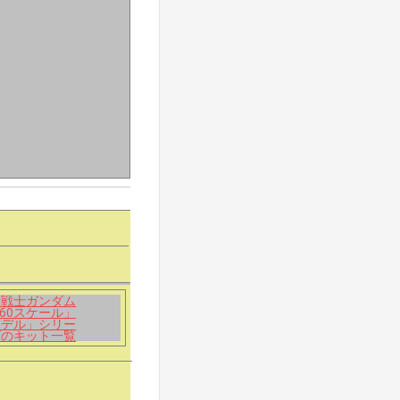
動戦士ガンダム
60スケール」
モデル」シリー
ズのキット一覧