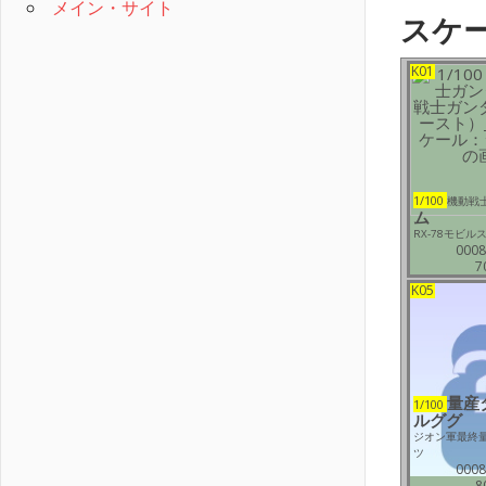
メイン・サイト
スケー
K01
1/100
機動戦
ム
RX-78モビル
0008
7
K05
量産
1/100
ルググ
ジオン軍最終
ツ
0008
8