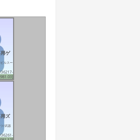
専用ゲ
モビルスー
/36217-
981.03]
専用ズ
ツ/武器
/36261-
981.12]