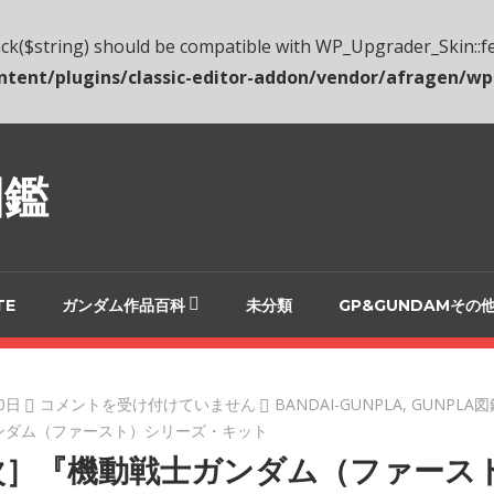
ack($string) should be compatible with WP_Upgrader_Skin::fee
nt/plugins/classic-editor-addon/vendor/afragen/wp-
図鑑
TE
ガンダム作品百科
未分類
GP&GUNDAMその
0日
［目
コメントを受け付けていません
BANDAI-GUNPLA
,
GUNPLA図
次］
ンダム（ファースト）シリーズ・キット
『機
］『機動戦士ガンダム（ファースト） 
動