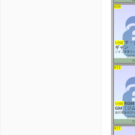
K09
マ・
1/100
ギャン
ジオン軍重モ
0008
7
K13
RGM
1/100
GM〔ジ
連邦軍量産型
0008
7
K17