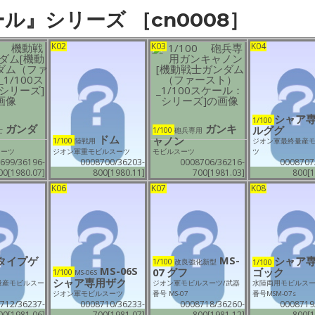
戦
ル』シリーズ ［cn0008］
士
ガ
K02
K03
K04
ン
ダ
ム
（フ
シャア
1/100
ァ
ガンダ
ガンキ
ルググ
1/100
士
砲兵専用
ドム
ャノン
1/100
陸戦用
ジオン軍最終量産
ー
スーツ
ジオン軍重モビルスーツ
モビルスーツ
ツ
ス
699/36196-
0008700/36203-
0008706/36216-
0008707
00[1980.07]
800[1980.11]
700[1981.03]
800[1
ト）
K06
K07
K08
1/100
ス
ケ
ー
MS-
タイプゲ
シャア
1/100
ル』
1/100
改良強化新型
MS-06S
07 グフ
ゴック
1/100
MS-06S
シ
シャア専用ザク
量産モビルスー
ジオン軍モビルスーツ/武器
水陸両用モビルスー
ジオン軍モビルスーツ
番号 MS-07
番号MSM-07s
リ
712/36237-
0008710/36233-
0008718/36260-
0008719
ー
00[1981.06]
700[1981.07]
800[1981.12]
800[1