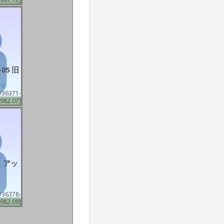
05 旧
ーツ
/36371-
982.07]
アッ
）
ー
/36378-
982.09]