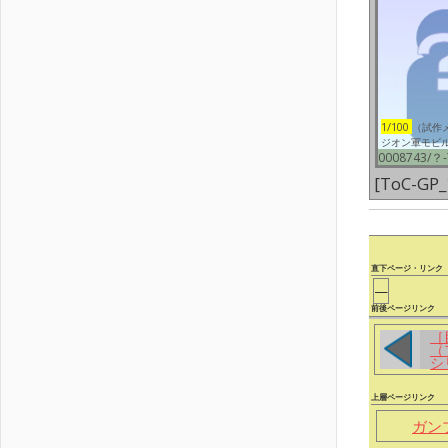
1/100
（試作
ジオン軍モビ
0008743/？-
[ToC-GP_
直下ページ・リンク
—
前後ページリンク
［
（
シ
上層ページリンク
ガン