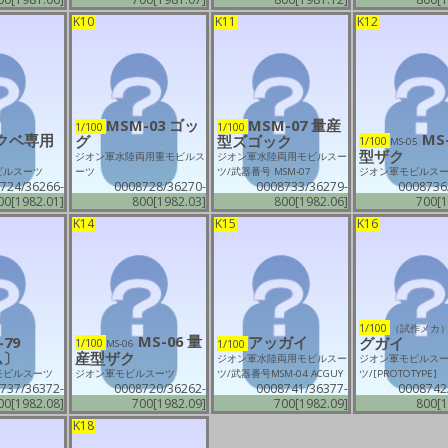
ズ
K10
K11
K12
［cn0008］
は
MSM-03 ゴッ
MSM-07 量産
1/100
1/100
MS-
クベ専用
グ
型ズゴック
1/100
MS-05
型ザク
ジオン軍水陸両用重モビルス
ジオン軍水陸両用モビルスー
ビルスーツ
ーツ
ツ/武器番号 MSM-07
ジオン軍モビルス
724/36266-
0008728/36270-
0008733/36279-
0008736
00[1982.01]
800[1982.03]
800[1982.06]
700[1
K14
K15
K16
1/100
（試作メカ
MS-06 量
-79
アッガイ
グガイ
1/100
1/100
MS-06
ム〕
産型ザク
ジオン軍水陸両用モビルスー
ジオン軍モビルス
モビルスーツ
ジオン軍モビルスーツ
ツ/武器番号MSM-04 ACGUY
ツ/[PROTOTYPE]
737/36372-
0008720/36262-
0008741/36377-
0008742
00[1982.08]
700[1982.09]
700[1982.09]
800[1
K18